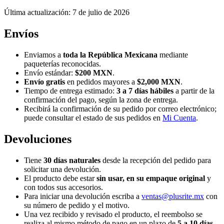
Última actualización: 7 de julio de 2026
Envíos
Enviamos a
toda la República Mexicana
mediante
paqueterías reconocidas.
Envío estándar:
$200 MXN
.
Envío gratis
en pedidos mayores a
$2,000 MXN
.
Tiempo de entrega estimado:
3 a 7 días hábiles
a partir de la
confirmación del pago, según la zona de entrega.
Recibirá la confirmación de su pedido por correo electrónico;
puede consultar el estado de sus pedidos en
Mi Cuenta
.
Devoluciones
Tiene
30 días naturales
desde la recepción del pedido para
solicitar una devolución.
El producto debe estar
sin usar, en su empaque original
y
con todos sus accesorios.
Para iniciar una devolución escriba a
ventas@plusrite.mx
con
su número de pedido y el motivo.
Una vez recibido y revisado el producto, el reembolso se
realiza al mismo método de pago en un plazo de
5 a 10 días