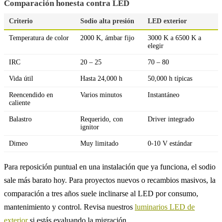
Comparación honesta contra LED
Criterio
Sodio alta presión
LED exterior
Temperatura de color
2000 K, ámbar fijo
3000 K a 6500 K a
elegir
IRC
20 – 25
70 – 80
Vida útil
Hasta 24,000 h
50,000 h típicas
Reencendido en
Varios minutos
Instantáneo
caliente
Balastro
Requerido, con
Driver integrado
ignitor
Dimeo
Muy limitado
0-10 V estándar
Para reposición puntual en una instalación que ya funciona, el sodio
sale más barato hoy. Para proyectos nuevos o recambios masivos, la
comparación a tres años suele inclinarse al LED por consumo,
mantenimiento y control. Revisa nuestros
luminarios LED de
exterior
si estás evaluando la migración.