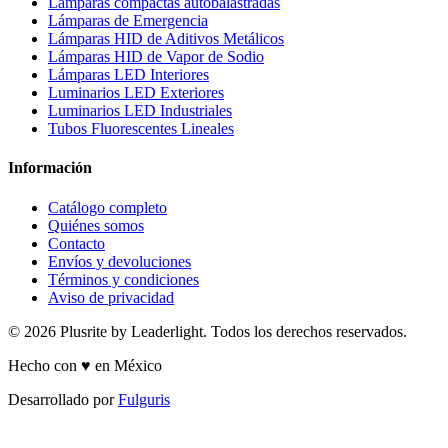
Lámparas compactas autobalastradas
Lámparas de Emergencia
Lámparas HID de Aditivos Metálicos
Lámparas HID de Vapor de Sodio
Lámparas LED Interiores
Luminarios LED Exteriores
Luminarios LED Industriales
Tubos Fluorescentes Lineales
Información
Catálogo completo
Quiénes somos
Contacto
Envíos y devoluciones
Términos y condiciones
Aviso de privacidad
© 2026 Plusrite by Leaderlight. Todos los derechos reservados.
Hecho con ♥ en México
Desarrollado por
Fulguris