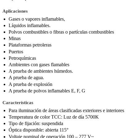
Aplicaciones
Gases o vapores inflamables,
Líquidos inflamables.
Polvos combustibles o fibras o partículas combustibles
Minas
Plataformas petroleras
Puertos
Petroquímicas
Ambientes con gases flamables
A prueba de ambientes húmedos.
A prueba de agua.
A prueba de explosión
A prueba de polvos inflamables E, F, G
Características
Para iluminación de áreas clasificadas exteriores e interiores
Temperatura de color TCC: Luz de día 5700K
Tipo de fijación: suspendida
Óptica disponible: abierta 115°
Voltaje nominal de operación 100 – 277 V~