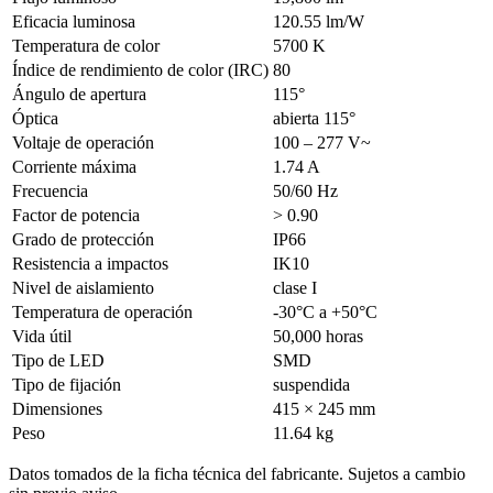
Eficacia luminosa
120.55 lm/W
Temperatura de color
5700 K
Índice de rendimiento de color (IRC)
80
Ángulo de apertura
115°
Óptica
abierta 115°
Voltaje de operación
100 – 277 V~
Corriente máxima
1.74 A
Frecuencia
50/60 Hz
Factor de potencia
> 0.90
Grado de protección
IP66
Resistencia a impactos
IK10
Nivel de aislamiento
clase I
Temperatura de operación
-30°C a +50°C
Vida útil
50,000 horas
Tipo de LED
SMD
Tipo de fijación
suspendida
Dimensiones
415 × 245 mm
Peso
11.64 kg
Datos tomados de la ficha técnica del fabricante. Sujetos a cambio