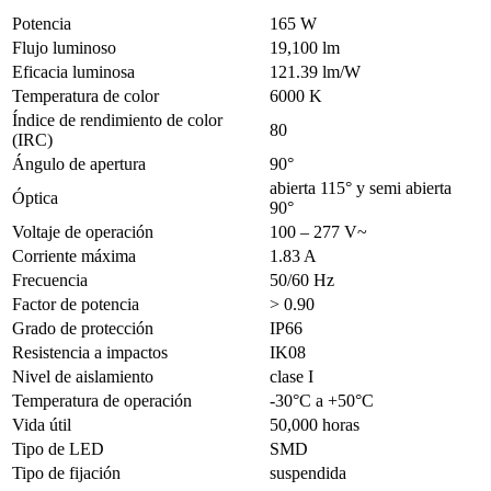
Potencia
165 W
Flujo luminoso
19,100 lm
Eficacia luminosa
121.39 lm/W
Temperatura de color
6000 K
Índice de rendimiento de color
80
(IRC)
Ángulo de apertura
90°
abierta 115° y semi abierta
Óptica
90°
Voltaje de operación
100 – 277 V~
Corriente máxima
1.83 A
Frecuencia
50/60 Hz
Factor de potencia
> 0.90
Grado de protección
IP66
Resistencia a impactos
IK08
Nivel de aislamiento
clase I
Temperatura de operación
-30°C a +50°C
Vida útil
50,000 horas
Tipo de LED
SMD
Tipo de fijación
suspendida