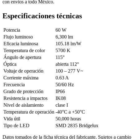
con envíos a todo México.
Especificaciones técnicas
Potencia
60 W
Flujo luminoso
6,300 lm
Eficacia luminosa
105.18 lm/W
Temperatura de color
5700 K
Ángulo de apertura
115°
Óptica
abierta 112°
Voltaje de operación
100 – 277 V~
Corriente máxima
0.63 A
Frecuencia
50/60 Hz
Grado de protección
IP66
Resistencia a impactos
IK08
Nivel de aislamiento
clase I
Temperatura de operación
-40°C a +50°C
Vida útil
50,000 horas
Tipo de LED
SMD 2835 Bridgelux
Datos tomados de la ficha técnica del fabricante. Sujetos a cambio