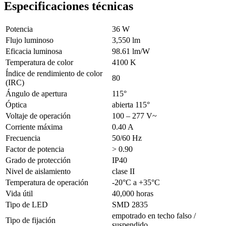
Especificaciones técnicas
Potencia
36 W
Flujo luminoso
3,550 lm
Eficacia luminosa
98.61 lm/W
Temperatura de color
4100 K
Índice de rendimiento de color
80
(IRC)
Ángulo de apertura
115°
Óptica
abierta 115°
Voltaje de operación
100 – 277 V~
Corriente máxima
0.40 A
Frecuencia
50/60 Hz
Factor de potencia
> 0.90
Grado de protección
IP40
Nivel de aislamiento
clase II
Temperatura de operación
-20°C a +35°C
Vida útil
40,000 horas
Tipo de LED
SMD 2835
empotrado en techo falso /
Tipo de fijación
suspendido