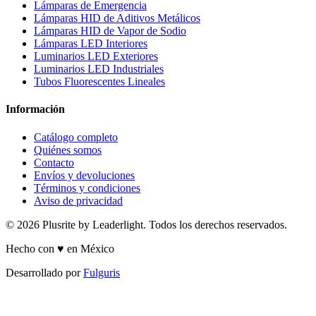
Lámparas de Emergencia
Lámparas HID de Aditivos Metálicos
Lámparas HID de Vapor de Sodio
Lámparas LED Interiores
Luminarios LED Exteriores
Luminarios LED Industriales
Tubos Fluorescentes Lineales
Información
Catálogo completo
Quiénes somos
Contacto
Envíos y devoluciones
Términos y condiciones
Aviso de privacidad
© 2026 Plusrite by Leaderlight. Todos los derechos reservados.
Hecho con ♥ en México
Desarrollado por
Fulguris