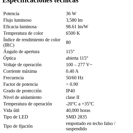
Potencia
36 W
Flujo luminoso
3,580 lm
Eficacia luminosa
98.61 lm/W
Temperatura de color
6500 K
Índice de rendimiento de color
80
(IRC)
Ángulo de apertura
115°
Óptica
abierta 115°
Voltaje de operación
100 – 277 V~
Corriente máxima
0.40 A
Frecuencia
50/60 Hz
Factor de potencia
> 0.90
Grado de protección
IP40
Nivel de aislamiento
clase II
Temperatura de operación
-20°C a +35°C
Vida útil
40,000 horas
Tipo de LED
SMD 2835
empotrado en techo falso /
Tipo de fijación
suspendido