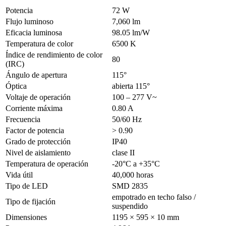
Potencia
72 W
Flujo luminoso
7,060 lm
Eficacia luminosa
98.05 lm/W
Temperatura de color
6500 K
Índice de rendimiento de color
80
(IRC)
Ángulo de apertura
115°
Óptica
abierta 115°
Voltaje de operación
100 – 277 V~
Corriente máxima
0.80 A
Frecuencia
50/60 Hz
Factor de potencia
> 0.90
Grado de protección
IP40
Nivel de aislamiento
clase II
Temperatura de operación
-20°C a +35°C
Vida útil
40,000 horas
Tipo de LED
SMD 2835
empotrado en techo falso /
Tipo de fijación
suspendido
Dimensiones
1195 × 595 × 10 mm