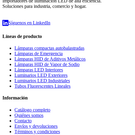
Importadores de iluminación LED de alta eficiencia.
Soluciones para industria, comercio y hogar.
Síguenos en LinkedIn
Líneas de producto
Lámparas compactas autobalastradas
Lámparas de Emergencia
Lámparas HID de Aditivos Metálicos
Lámparas HID de Vapor de Sodio
Lámparas LED Interiores
Luminarios LED Exteriores
Luminarios LED Industriales
Tubos Fluorescentes Lineales
Información
Catálogo completo
Quiénes somos
Contacto
Envíos y devoluciones
Términos y condiciones